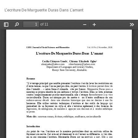
Return
Do
Do
L’ecriture De Marguerite Duras Dans L’amant
to
PD
Article
Details