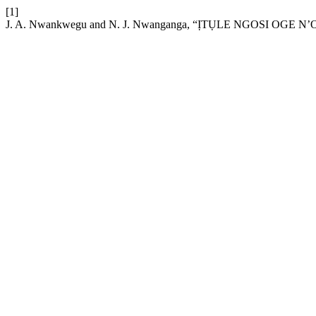
[1]
J. A. Nwankwegu and N. J. Nwanganga, “ỊTỤLE NGOSI OGE 